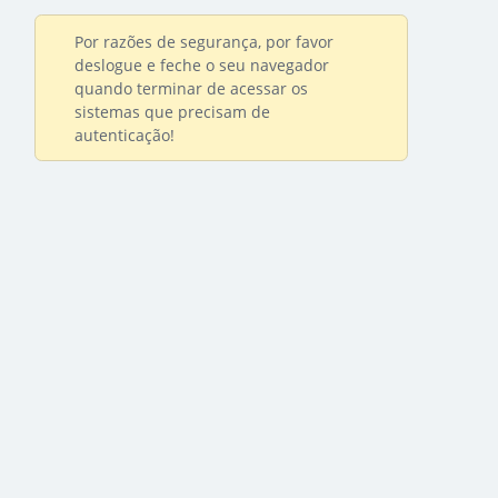
Por razões de segurança, por favor
deslogue e feche o seu navegador
quando terminar de acessar os
sistemas que precisam de
autenticação!